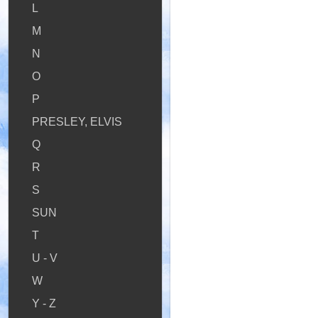
L
M
N
O
P
PRESLEY, ELVIS
Q
R
S
SUN
T
U - V
W
Y - Z