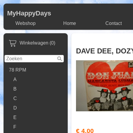
MyHappyDays
Webshop
Home
Contact
Winkelwagen (0)
DAVE DEE, DOZY
78 RPM
A
B
C
D
E
F
€ 4,00