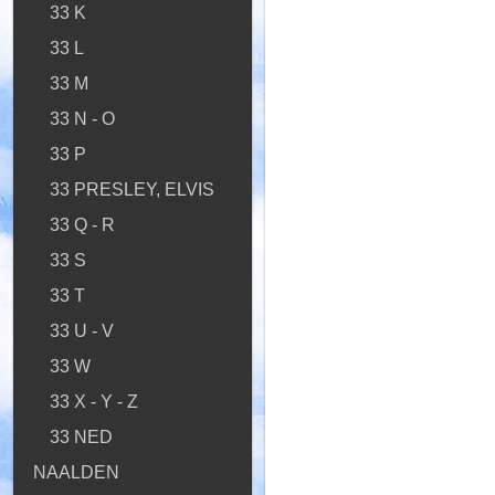
33 K
33 L
33 M
33 N - O
33 P
33 PRESLEY, ELVIS
33 Q - R
33 S
33 T
33 U - V
33 W
33 X - Y - Z
33 NED
NAALDEN