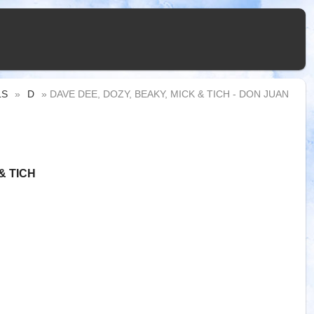
LS
»
D
» DAVE DEE, DOZY, BEAKY, MICK & TICH - DON JUAN
& TICH