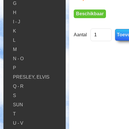
G
H
Beschikbaar
I - J
K
Aantal
L
M
N - O
P
PRESLEY, ELVIS
Q - R
S
SUN
T
U - V