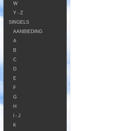
W
Y - Z
SINGELS
AANBIEDING
A
B
C
D
E
F
G
H
I - J
K