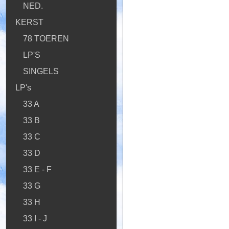
NED.
KERST
78 TOEREN
LP'S
SINGELS
LP's
33 A
33 B
33 C
33 D
33 E - F
33 G
33 H
33 I - J