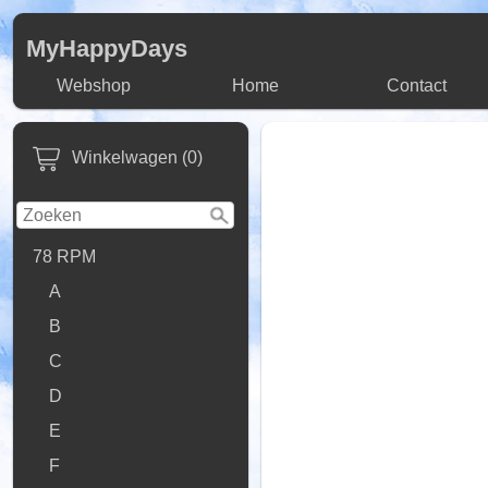
MyHappyDays
Webshop
Home
Contact
Winkelwagen (0)
78 RPM
A
B
C
D
E
F