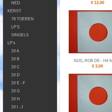
€ 12,00
NED.
KERST
78 TOEREN
LP'S
SINGELS
LP's
33 A
33 B
NIJS, ROB DE - Hé
€ 3,00
33 C
33 D
33 E - F
33 G
33 H
33 I - J