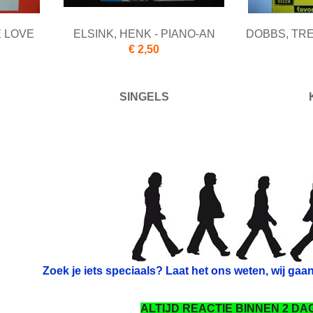
E LOVE
ELSINK, HENK - PIANO-AN
DOBBS, TRE
€ 2,50
SINGELS
Zoek je iets speciaals? Laat het ons weten, wij gaa
ALTIJD REACTIE BINNEN 2 DA