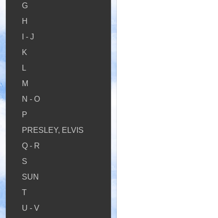
G
H
I - J
K
L
M
N - O
P
PRESLEY, ELVIS
Q - R
S
SUN
T
U - V