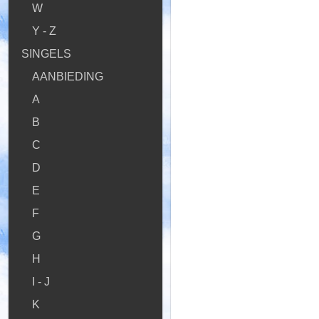
W
Y - Z
SINGELS
AANBIEDING
A
B
C
D
E
F
G
H
I - J
K