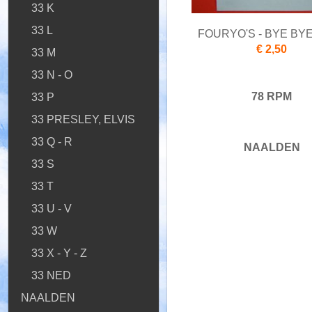
33 K
33 L
FOURYO'S - BYE BY
€ 2,50
33 M
33 N - O
78 RPM
33 P
33 PRESLEY, ELVIS
33 Q - R
NAALDEN
33 S
33 T
33 U - V
33 W
33 X - Y - Z
33 NED
NAALDEN