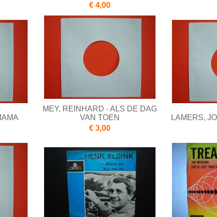
€ 4,00
MEY, REINHARD - ALS DE DAG
 MAMA
VAN TOEN
LAMERS, JO
€ 3,00