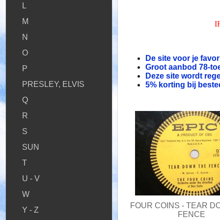
L
M
I
N
O
De site voor je favor
Groot aanbod 78-toe
P
Deze site wordt reg
PRESLEY, ELVIS
5% korting bij beste
Q
R
S
SUN
T
U - V
W
FOUR COINS - TEAR D
Y - Z
FENCE