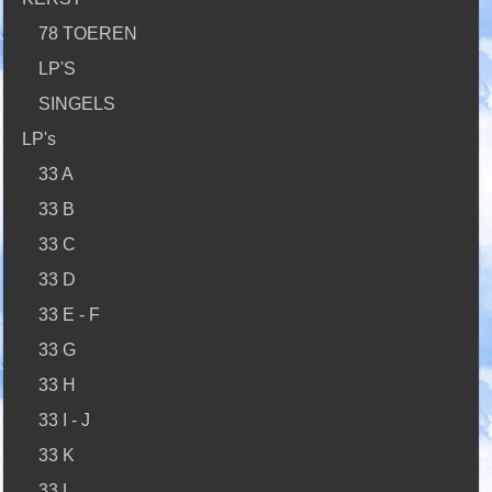
78 TOEREN
LP'S
SINGELS
LP's
33 A
33 B
33 C
33 D
33 E - F
33 G
33 H
33 I - J
33 K
33 L