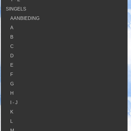
SINGELS
AANBIEDING
A
B
C
D
E
F
G
H
I - J
K
L
M