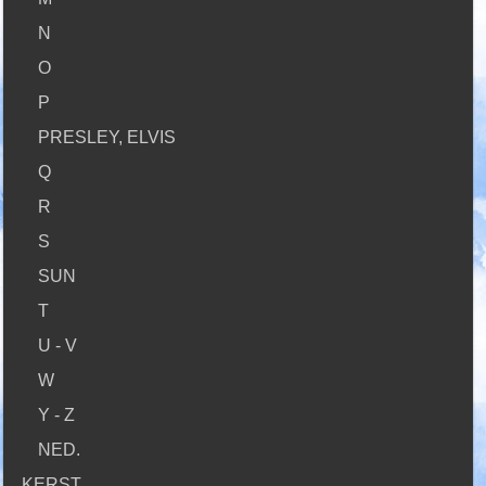
N
O
P
PRESLEY, ELVIS
Q
R
S
SUN
T
U - V
W
Y - Z
NED.
KERST