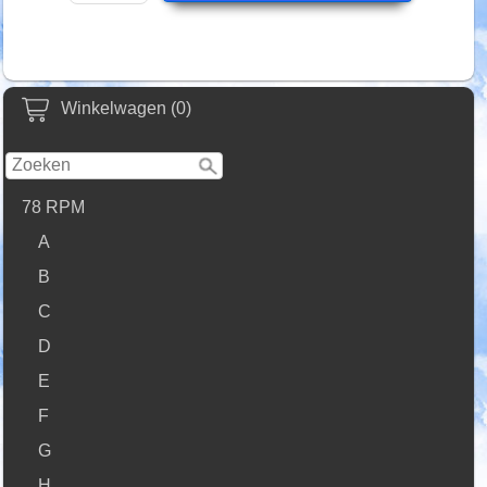
Winkelwagen (0)
78 RPM
A
B
C
D
E
F
G
H