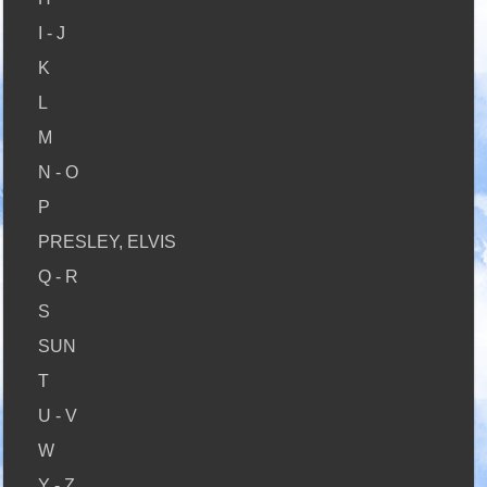
I - J
K
L
M
N - O
P
PRESLEY, ELVIS
Q - R
S
SUN
T
U - V
W
Y - Z