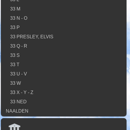
33 M
33 N - O
33 P
33 PRESLEY, ELVIS
33 Q - R
33 S
33 T
33 U - V
33 W
33 X - Y - Z
33 NED
NAALDEN