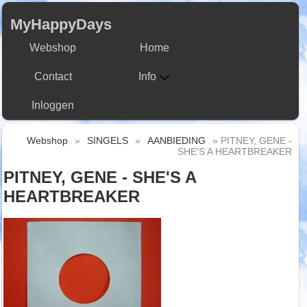
MyHappyDays
Webshop
Home
Contact
Info
Inloggen
Webshop
»
SINGELS
»
AANBIEDING
» PITNEY, GENE -
SHE'S A HEARTBREAKER
PITNEY, GENE - SHE'S A
HEARTBREAKER