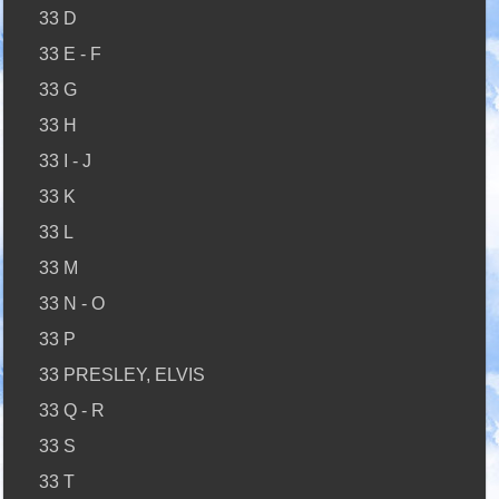
33 D
33 E - F
33 G
33 H
33 I - J
33 K
33 L
33 M
33 N - O
33 P
33 PRESLEY, ELVIS
33 Q - R
33 S
33 T