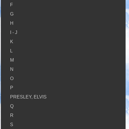
F
G
H
I - J
K
L
M
N
O
P
PRESLEY, ELVIS
Q
R
S