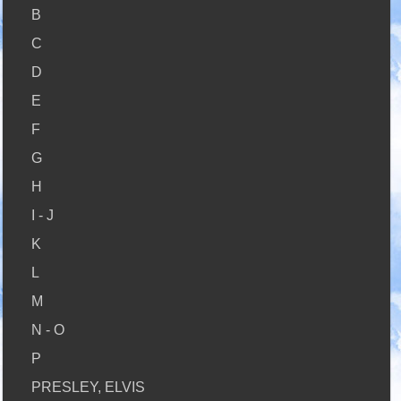
B
C
D
E
F
G
H
I - J
K
L
M
N - O
P
PRESLEY, ELVIS