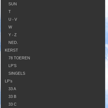
SUN
T
U - V
W
Y - Z
NED.
KERST
78 TOEREN
LP'S
SINGELS
LP's
33 A
33 B
33 C