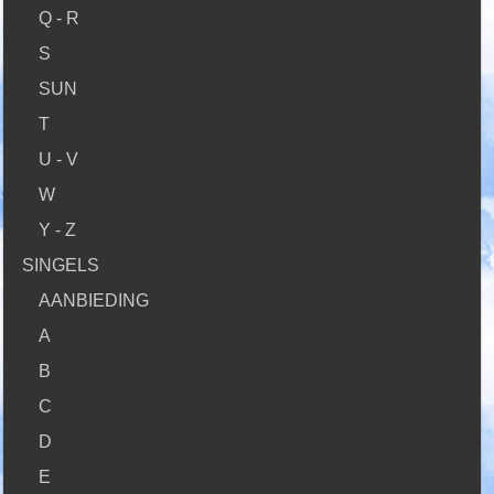
Q - R
S
SUN
T
U - V
W
Y - Z
SINGELS
AANBIEDING
A
B
C
D
E