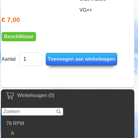
VG++
€ 7,00
Beschikbaar
Aantal
Winkelwagen (0)
78 RPM
A