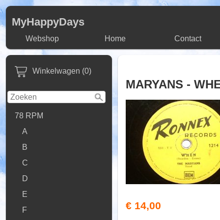
MyHappyDays
Webshop
Home
Contact
Winkelwagen (0)
MARYANS - WH
78 RPM
A
B
C
D
E
€ 14,00
F