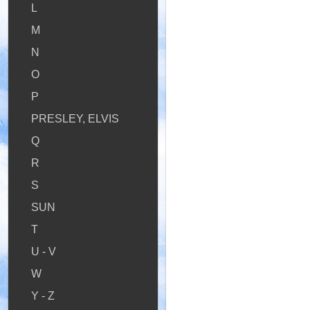
L
M
N
O
P
PRESLEY, ELVIS
Q
R
S
SUN
T
U - V
W
Y - Z