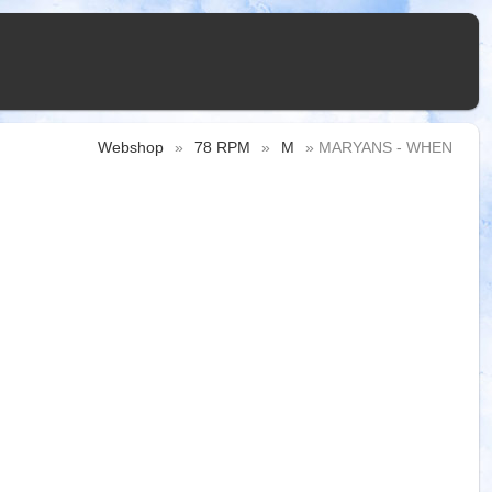
Webshop
»
78 RPM
»
M
» MARYANS - WHEN