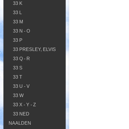
33 K
33 L
33 M
33 N - O
33 P
33 PRESLEY, ELVIS
33 Q - R
33 S
33 T
33 U - V
33 W
33 X - Y - Z
33 NED
NAALDEN