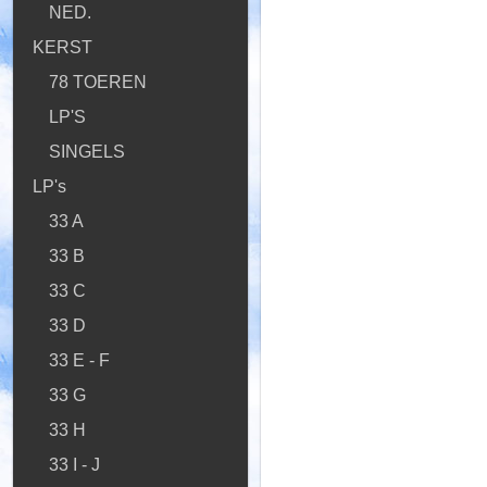
NED.
KERST
78 TOEREN
LP'S
SINGELS
LP's
33 A
33 B
33 C
33 D
33 E - F
33 G
33 H
33 I - J