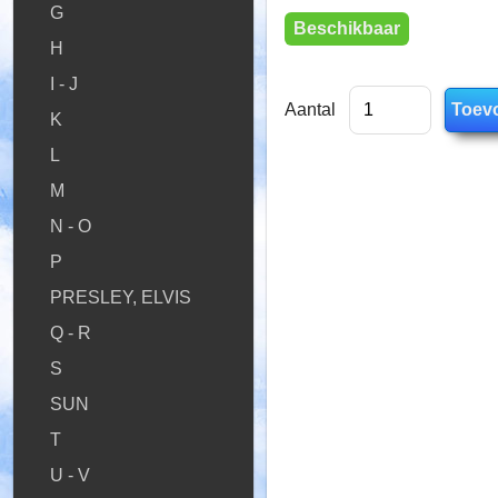
G
Beschikbaar
H
I - J
Aantal
K
L
M
N - O
P
PRESLEY, ELVIS
Q - R
S
SUN
T
U - V