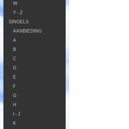
W
Y - Z
SINGELS
AANBIEDING
A
B
C
D
E
F
G
H
I - J
K