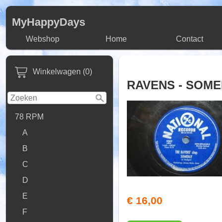
MyHappyDays
Webshop
Home
Contact
Winkelwagen (0)
RAVENS - SOM
78 RPM
A
B
C
D
E
€ 16,00
F