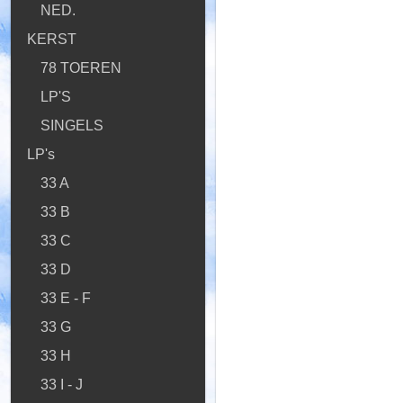
NED.
KERST
78 TOEREN
LP'S
SINGELS
LP's
33 A
33 B
33 C
33 D
33 E - F
33 G
33 H
33 I - J