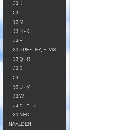
33 K
33 L
33 M
33 N - O
33 P
33 PRESLEY, ELVIS
33 Q - R
33 S
33 T
33 U - V
33 W
33 X - Y - Z
33 NED
NAALDEN