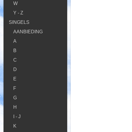
W
Y - Z
SINGELS
AANBIEDING
A
B
C
D
E
F
G
H
I - J
K