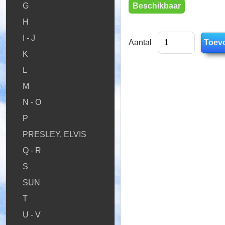
Beschikbaar
G
H
I - J
Aantal
K
L
M
N - O
P
PRESLEY, ELVIS
Q - R
S
SUN
T
U - V