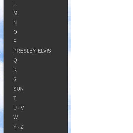
L
M
N
O
P
PRESLEY, ELVIS
Q
R
S
SUN
T
U - V
W
Y - Z