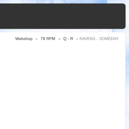
Webshop
»
78 RPM
»
Q - R
» RAVENS - SOMEDAY