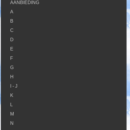
AANBIEDING
A
B
C
D
E
F
G
H
I - J
K
L
M
N