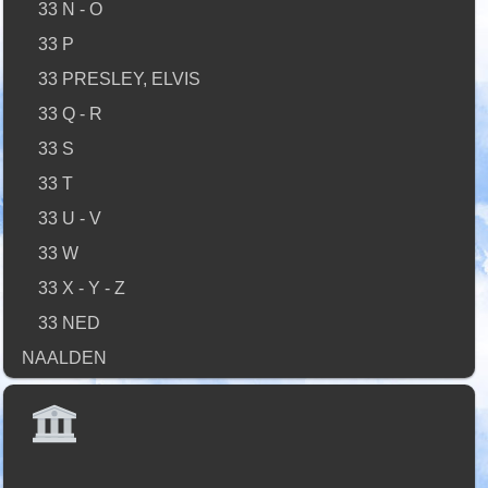
33 N - O
33 P
33 PRESLEY, ELVIS
33 Q - R
33 S
33 T
33 U - V
33 W
33 X - Y - Z
33 NED
NAALDEN