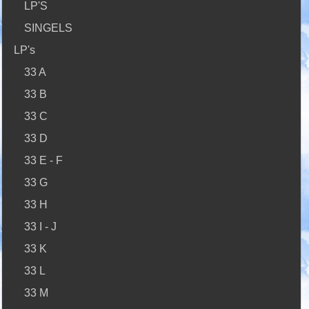
LP'S
SINGELS
LP's
33 A
33 B
33 C
33 D
33 E - F
33 G
33 H
33 I - J
33 K
33 L
33 M