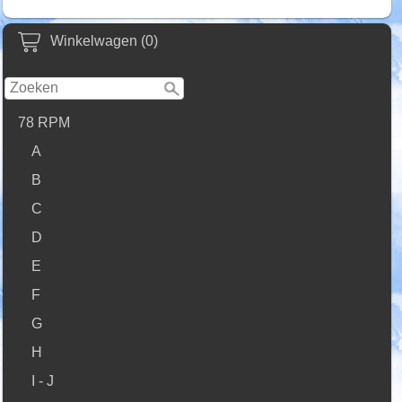
Winkelwagen (0)
78 RPM
A
B
C
D
E
F
G
H
I - J