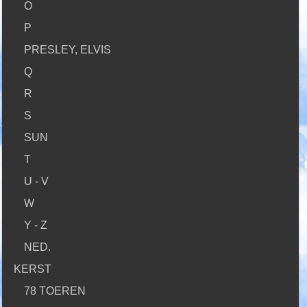
O
P
PRESLEY, ELVIS
Q
R
S
SUN
T
U - V
W
Y - Z
NED.
KERST
78 TOEREN