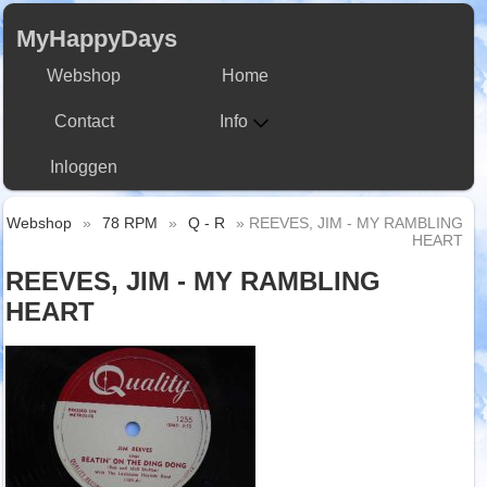
MyHappyDays
Webshop
Home
Contact
Info
Inloggen
Webshop
»
78 RPM
»
Q - R
» REEVES, JIM - MY RAMBLING
HEART
REEVES, JIM - MY RAMBLING
HEART