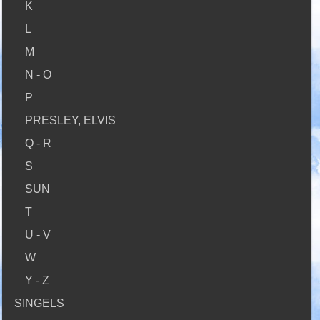
K
L
M
N - O
P
PRESLEY, ELVIS
Q - R
S
SUN
T
U - V
W
Y - Z
SINGELS